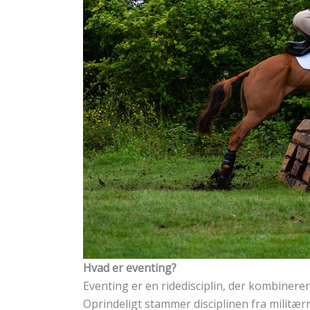
Hvad er eventing?
Eventing er en ridedisciplin, der kombinere
Oprindeligt stammer disciplinen fra militæ