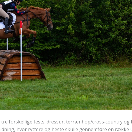
r tre forskellige tests: dressur, terrænhop/cross‑country o
rridning, hvor ryttere og heste skulle gennemføre en række 