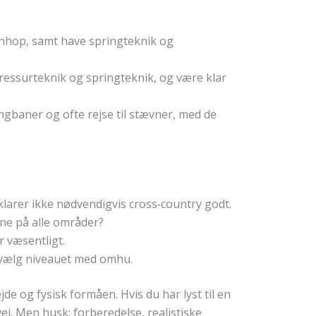
ænhop, samt have springteknik og
ressurteknik og springteknik, og være klar
ingbaner og ofte rejse til stævner, med de
e klarer ikke nødvendigvis cross‑country godt.
ræne på alle områder?
r væsentligt.
, vælg niveauet med omhu.
de og fysisk formåen. Hvis du har lyst til en
vej. Men husk: forberedelse, realistiske