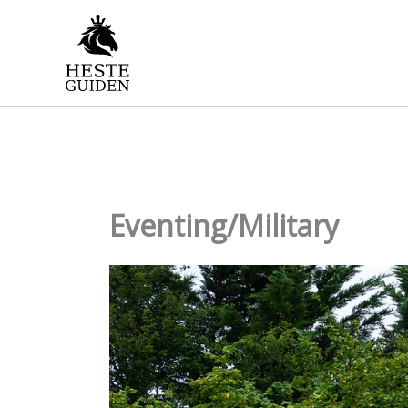
Gå
til
indholdet
Eventing/Military