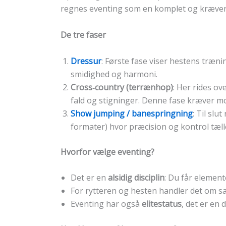
regnes eventing som en komplet og krævende 
De tre faser
Dressur
: Første fase viser hestens træn
smidighed og harmoni.
Cross‑country (terrænhop)
: Her rides o
fald og stigninger. Denne fase kræver m
Show jumping / banespringning
: Til slu
formater) hvor præcision og kontrol tælle
Hvorfor vælge eventing?
Det er en
alsidig disciplin
: Du får element
For rytteren og hesten handler det om sa
Eventing har også
elitestatus
, det er en