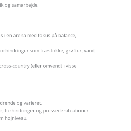
sik og samarbejde.
es i en arena med fokus på balance,
forhindringer som træ­stokke, grøfter, vand,
 cross‑country (eller omvendt i visse
rdrende og varieret.
r, forhindringer og pressede situationer.
om højniveau.