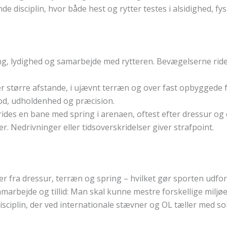
disciplin, hvor både hest og rytter testes i alsidighed, fy
ing, lydighed og samarbejde med rytteren. Bevægelserne rid
ver større afstande, i ujævnt terræn og over fast opbyggede 
od, udholdenhed og præcision.
t rides en bane med spring i arenaen, oftest efter dressur og
r. Nedrivninger eller tidsoverskridelser giver strafpoint.
er fra dressur, terræn og spring – hvilket gør sporten udfo
marbejde og tillid: Man skal kunne mestre forskellige miljøe
 disciplin, der ved internationale stævner og OL tæller med s