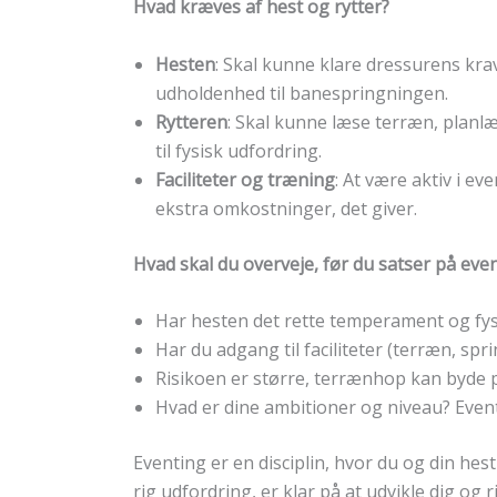
Hvad kræves af hest og rytter?
Hesten
: Skal kunne klare dressurens kr
udholdenhed til banespringningen.
Rytteren
: Skal kunne læse terræn, planl
til fysisk udfordring.
Faciliteter og træning
: At være aktiv i e
ekstra omkostninger, det giver.
Hvad skal du overveje, før du satser på eve
Har hesten det rette temperament og fysik 
Har du adgang til faciliteter (terræn, sp
Risikoen er større, terrænhop kan byde p
Hvad er dine ambitioner og niveau? Even
Eventing er en disciplin, hvor du og din hes
rig udfordring, er klar på at udvikle dig og 