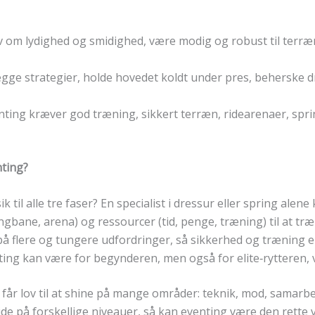
av om lydighed og smidighed, være modig og robust til terr
ægge strategier, holde hovedet koldt under pres, beherske d
venting kræver god træning, sikkert terræn, ride­arenaer, spr
nting?
til alle tre faser? En specialist i dressur eller spring alen
ringbane, arena) og ressourcer (tid, penge, træning) til at t
å flere og tungere udfordringer, så sikkerhed og træning e
ting kan være for begynderen, men også for elite‑rytteren
t får lov til at shine på mange områder: teknik, mod, samarbej
ride på forskellige niveauer, så kan eventing være den rette 