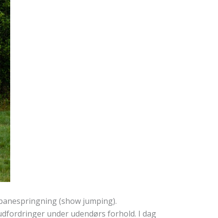
g banespringning (show jumping).
udfordringer under udendørs forhold. I dag